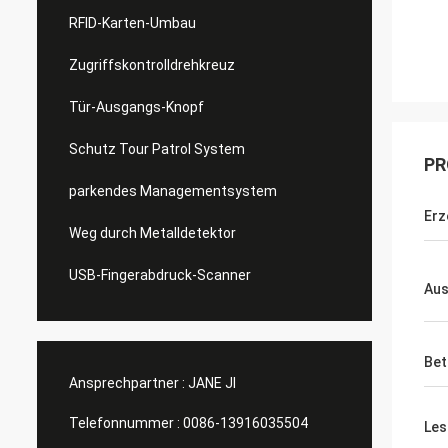
RFID-Karten-Umbau
Zugriffskontrolldrehkreuz
Tür-Ausgangs-Knopf
Schutz Tour Patrol System
PR
parkendes Managementsystem
Erz
Weg durch Metalldetektor
USB-Fingerabdruck-Scanner
Aus
Bet
Ansprechpartner :
JANE JI
Telefonnummer :
0086-13916035504
Les