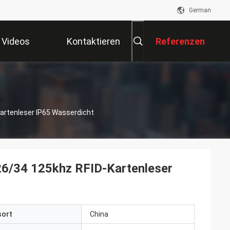
German
Videos
Kontaktieren
Referenzen
Sie Uns
artenleser IP65 Wasserdicht
26/34 125khz RFID-Kartenleser
sort
China