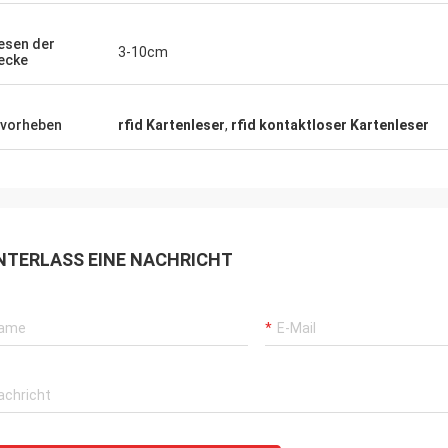
esen der
3-10cm
ecke
vorheben
rfid Kartenleser
,
rfid kontaktloser Kartenleser
NTERLASS EINE NACHRICHT