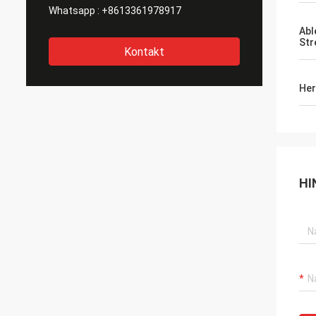
Whatsapp :
+8613361978917
Abl
Str
Kontakt
Her
HI