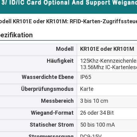
dell KR101E oder KR101M: RFID-Karten-Zugriffssteue
ezifikation
Modell
KR101E oder KR101M
Häufigkeit
125Khz-Kennzeichenle
13.56Mhz IC-Kartenles
Wasserdichte Ebene
IP65
Überprüfungsmodus
Karte
Messbereich
3 bis 10 cm
Wiegand-Format
26 oder 34 Bit
Statischer Strom
50 bis 100 mA
Stromversorgung
DC9-15V