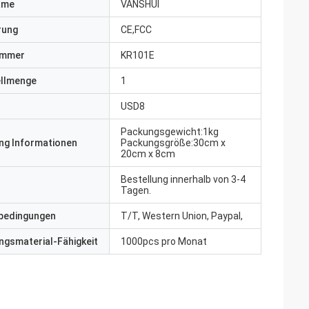
ame
VANSHUI
erung
CE,FCC
ummer
KR101E
ellmenge
1
USD8
Packungsgewicht:1kg
ng Informationen
Packungsgröße:30cm x
20cm x 8cm
Bestellung innerhalb von 3-4
Tagen.
bedingungen
T/T, Western Union, Paypal,
gsmaterial-Fähigkeit
1000pcs pro Monat