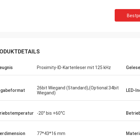
Bestpr
ODUKTDETAILS
eugnis
Proximity-ID-Kartenleser mit 125 kHz
Gelese
26bit Wiegand (Standard),(Optional:34bit
gabeformat
LED-In
Wiegand)
riebstemperatur
-20° bis +60°C
Betrie
erdimension
77*43*16 mm
Materi