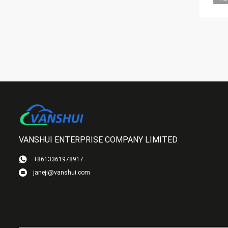
VANSHUI ENTERPRISE COMPANY LIMITED
+8613361978917
janeji@vanshui.com