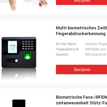
Bestpreis
Multi-biometrisches Zei
Fingerabdruckerkennung 
Software FA110
Art der Ware:
Gesicht, Finge
Fingerabdruck:
500 Bilder pr
Gesicht:
500 Gesichter
Bestpreis
Biometrische Face-/RFIDk
zeitanwesenheit Stütz-Fu