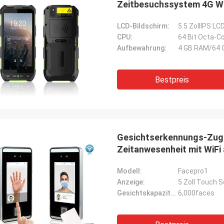
Zeitbesuchssystem 4G WI
LCD-Bildschirm:
5.5 ZollIPS LC
CPU:
64 Bit Octa-C
Aufbewahrung:
4 GB RAM/64 G
Bestpreis
Gesichtserkennungs-Zugr
Zeitanwesenheit mit WiFi
Modell:
Facepro1
Anzeige:
5 Zoll Touch 
Gesichtskapazität:
6,000faces