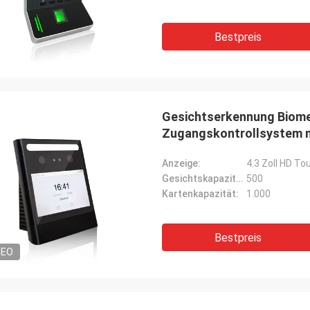
Bestpreis
Gesichtserkennung Biomet
Zugangskontrollsystem 
Anzeige:
4.3 Zoll HD T
Gesichtskapazität:
500
Kartenkapazität:
1.000
Bestpreis
DEO