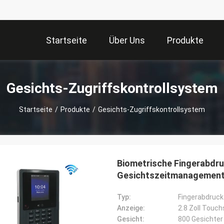
Startseite
Über Uns
Produkte
Gesichts-Zugriffskontrollsystem
Startseite
/
Produkte
/
Gesichts-Zugriffskontrollsystem
Biometrische Fingerabdru
Gesichtszeitmanagement
Typ:
Fingerabdruck
Anzeige:
2.8 Zoll Touc
Gesicht:
800 Gesichter