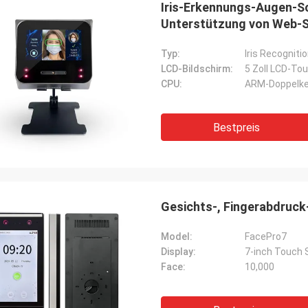
Iris-Erkennungs-Augen-Sc
Unterstützung von Web-
Typ:
Iris Recogniti
LCD-Bildschirm:
5 Zoll LCD-To
CPU:
ARM-Doppelke
Bestpreis
Gesichts-, Fingerabdruck
Model:
FacePro7
Display:
7-inch Touch 
Face:
10,000