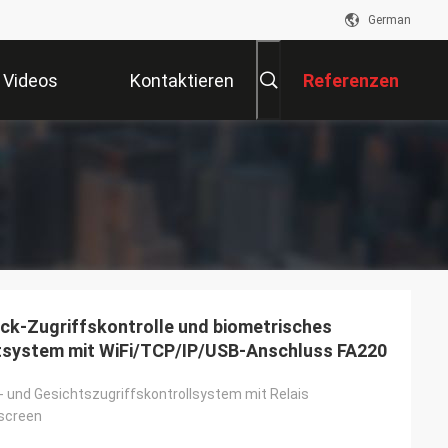
German
Videos
Kontaktieren
Referenzen
Sie Uns
ck-Zugriffskontrolle und biometrisches
system mit WiFi/TCP/IP/USB-Anschluss FA220
- und Gesichtszugriffskontrollsystem mit Relais
hscreen