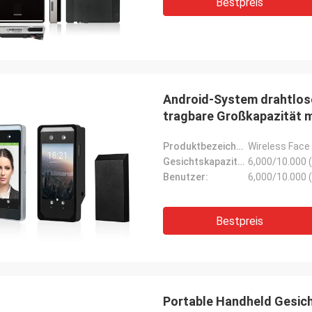
Bestpreis
Android-System drahtlos
tragbare Großkapazität m
Produktbezeichnung:
Wireless Face
Gesichtskapazität:
6,000/10.000 (
Benutzer:
6,000/10.000 (
Bestpreis
Portable Handheld Gesic