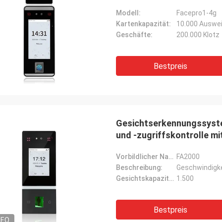
Modell:
Facepro1-4g
Kartenkapazität:
10.000 Ausweis
Geschäfte:
200.000 Klotz
Bestpreis
Gesichtserkennungssyst
und -zugriffskontrolle m
Vorbildlicher Name:
FA2000
Beschreibung:
Gesichtskapazität:
1.500
Bestpreis
DEO