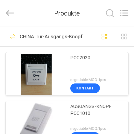
VANSHUI
ENTERPRISE
COMPANY
Produkte
LIMITED.
All
Rights
Reserved.
ZU
34
CHINA Tür-Ausgangs-Knopf
HAUSE
Smart Home-
Sicherheitsalarmsystem
POC2020
PRODUKTE
VIDEOS
negotiable MOQ:1pcs
KONTAKT
10
ÜBER
Fingerabdruck-
AUSGANGS-KNOPF
UNS
POC1010
Zugriffskontrollsystem
WERKSBESICHTIGUNG
negotiable MOQ:1pcs