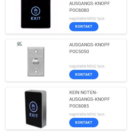
AUSGANGS-KNOPF
POC8080
20
negotiable MOQ:1pcs
Tür-
KONTAKT
Zugriffskontrollplatte
AUSGANGS-KNOPF
POC5050
negotiable MOQ:1pcs
KONTAKT
3
Elektrischer
KEIN NOTEN-
AUSGANGS-KNOPF
Magnetverschluß
POC8085
negotiable MOQ:1pcs
KONTAKT