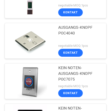
DATENSCHUTZ-
negotiable MOQ:1pcs
BESTIMMUNGEN
KONTAKT
126
Drahtloses
AUSGANGS-KNOPF
POC4040
intelligentes
Türschloss Tuya
negotiable MOQ:1pcs
KONTAKT
TTLock
KEIN NOTEN-
61
AUSGANGS-KNOPF
POC7075
Zugriffskontrollleser
negotiable MOQ:1pcs
KONTAKT
KEIN NOTEN-