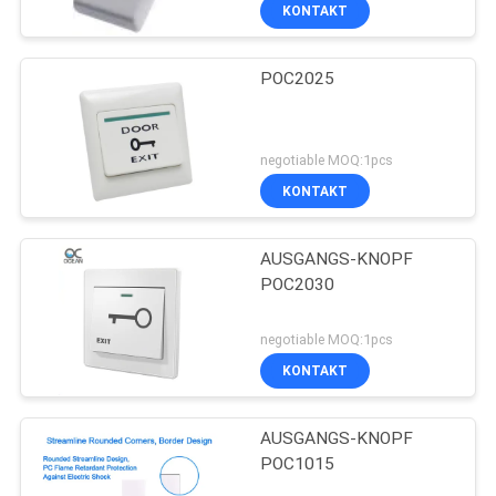
KONTAKT
QUALITÄTSKONTROLLE
POC2025
20
KONTAKT
Fingerabdruck-Zeit-
MIT
negotiable MOQ:1pcs
Anwesenheits-
UNS
KONTAKT
System
BITTE
AUSGANGS-KNOPF
POC2030
UM
26
EIN
negotiable MOQ:1pcs
Gesichts-
ANGEBOT
KONTAKT
Zugriffskontrollsystem
AUSGANGS-KNOPF
SITEMAP
POC1015