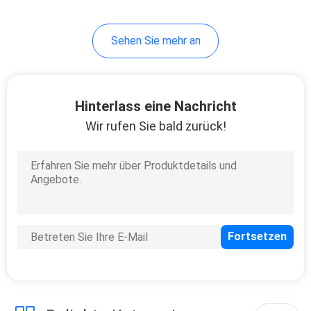
4
Sehen Sie mehr an
Elektrischer Bolzen-
Verschluss
Hinterlass eine Nachricht
Wir rufen Sie bald zurück!
4
Elektrischer
Schlaggerät-
Verschluss