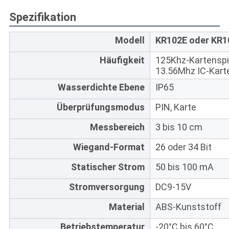
Spezifikation
Modell
KR102E oder KR
Häufigkeit
125Khz-Kartenspi
13.56Mhz IC-Kart
Wasserdichte Ebene
IP65
Überprüfungsmodus
PIN, Karte
Messbereich
3 bis 10 cm
Wiegand-Format
26 oder 34 Bit
Statischer Strom
50 bis 100 mA
Stromversorgung
DC9-15V
Material
ABS-Kunststoff
Betriebstemperatur
-20°C bis 60°C