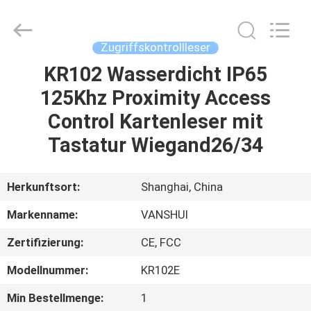
VANSHUI
ENTERPRISE
COMPANY
LIMITED.
All
Zugriffskontrollleser
Rights
Reserved.
KR102 Wasserdicht IP65
ZU
125Khz Proximity Access
HAUSE
Control Kartenleser mit
PRODUKTE
Tastatur Wiegand26/34
VIDEOS
Herkunftsort:
Shanghai, China
Markenname:
VANSHUI
ÜBER
Zertifizierung:
CE, FCC
UNS
Modellnummer:
KR102E
WERKSBESICHTIGUNG
Min Bestellmenge:
1