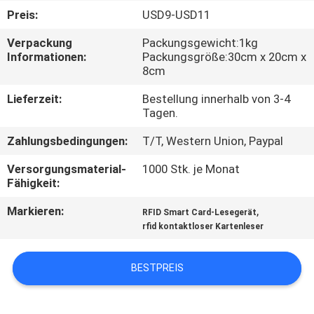
Preis:
USD9-USD11
QUALITÄTSKONTROLLE
Verpackung
Packungsgewicht:1kg
Informationen:
Packungsgröße:30cm x 20cm x
8cm
KONTAKT
MIT
Lieferzeit:
Bestellung innerhalb von 3-4
Tagen.
UNS
Zahlungsbedingungen:
T/T, Western Union, Paypal
BITTE
Versorgungsmaterial-
1000 Stk. je Monat
Fähigkeit:
UM
Markieren:
,
EIN
RFID Smart Card-Lesegerät
rfid kontaktloser Kartenleser
ANGEBOT
BESTPREIS
SITEMAP