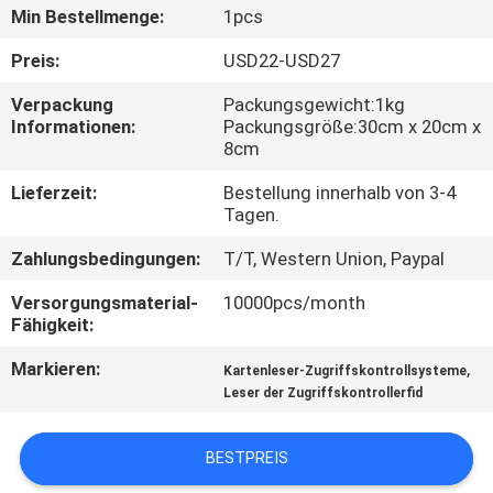
Min Bestellmenge:
1pcs
QUALITÄTSKONTROLLE
Preis:
USD22-USD27
Verpackung
Packungsgewicht:1kg
KONTAKT
Informationen:
Packungsgröße:30cm x 20cm x
8cm
MIT
UNS
Lieferzeit:
Bestellung innerhalb von 3-4
Tagen.
BITTE
Zahlungsbedingungen:
T/T, Western Union, Paypal
UM
Versorgungsmaterial-
10000pcs/month
Fähigkeit:
EIN
Markieren:
,
ANGEBOT
Kartenleser-Zugriffskontrollsysteme
Leser der Zugriffskontrollerfid
SITEMAP
BESTPREIS