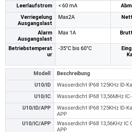
Leerlaufstrom
< 60 mA
Abm
Verriegelung
Max2A
Net
Ausgangslast
Alarm
Max 1A
Brut
Ausgangslast
Betriebstemperat
-35°C bis 60°C
Eing
ur
Ka
Modell
Beschreibung
U10/ID
Wasserdicht IP68 125KHz ID-Ka
U10/IC
Wasserdicht IP68 13,56MHz IC-
U10/ID/APP
Wasserdicht IP68 125KHz ID-Ka
APP
U10/IC/APP
Wasserdicht IP68 13,56KHz IC 
APP