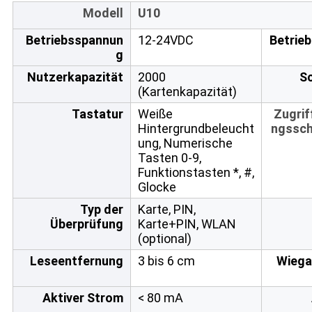
Modell
U10
Betriebsspannun
12-24VDC
Betrie
g
Nutzerkapazität
2000
S
(Kartenkapazität)
Tastatur
Weiße
Zugrif
Hintergrundbeleucht
ngssch
ung, Numerische
Tasten 0-9,
Funktionstasten *, #,
Glocke
Typ der
Karte, PIN,
Überprüfung
Karte+PIN, WLAN
(optional)
Leseentfernung
3 bis 6 cm
Wiega
Aktiver Strom
< 80 mA