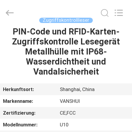
VANSHUI
ENTERPRISE
COMPANY
LIMITED.
All
Zugriffskontrollleser
Rights
Reserved.
PIN-Code und RFID-Karten-
ZU
Zugriffskontrolle Lesegerät
HAUSE
Metallhülle mit IP68-
PRODUKTE
Wasserdichtheit und
Vandalsicherheit
VIDEOS
Herkunftsort:
Shanghai, China
ÜBER
Markenname:
VANSHUI
UNS
Zertifizierung:
CE,FCC
WERKSBESICHTIGUNG
Modellnummer:
U10