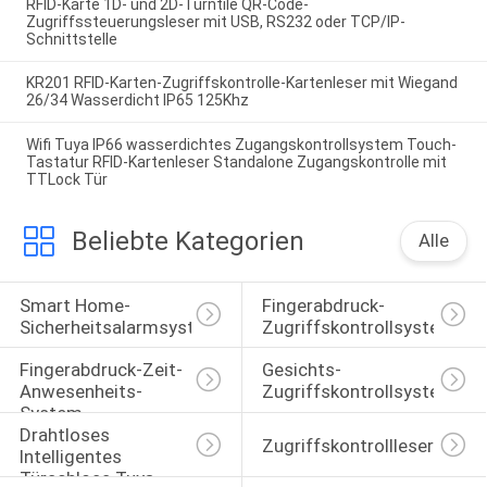
RFID-Karte 1D- und 2D-Turntile QR-Code-
Zugriffssteuerungsleser mit USB, RS232 oder TCP/IP-
Schnittstelle
KR201 RFID-Karten-Zugriffskontrolle-Kartenleser mit Wiegand
26/34 Wasserdicht IP65 125Khz
Wifi Tuya IP66 wasserdichtes Zugangskontrollsystem Touch-
Tastatur RFID-Kartenleser Standalone Zugangskontrolle mit
TTLock Tür
Beliebte Kategorien
Alle
Smart Home-
Fingerabdruck-
Sicherheitsalarmsystem
Zugriffskontrollsystem
Fingerabdruck-Zeit-
Gesichts-
Anwesenheits-
Zugriffskontrollsystem
System
Drahtloses 
Zugriffskontrollleser
Intelligentes 
Türschloss Tuya 