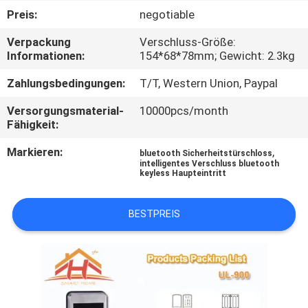
Preis:
negotiable
QUALITÄTSKONTROLLE
Verpackung
Verschluss-Größe:
Informationen:
154*68*78mm; Gewicht: 2.3kg
KONTAKT
Zahlungsbedingungen:
T/T, Western Union, Paypal
MIT
Versorgungsmaterial-
10000pcs/month
UNS
Fähigkeit:
Markieren:
,
bluetooth Sicherheitstürschloss
BITTE
intelligentes Verschluss bluetooth
keyless Haupteintritt
UM
EIN
BESTPREIS
ANGEBOT
SITEMAP