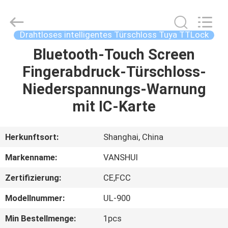
VANSHUI
ENTERPRISE
COMPANY
LIMITED.
All
Drahtloses intelligentes Türschloss Tuya TTLock
Rights
Reserved.
Bluetooth-Touch Screen
ZU
Fingerabdruck-Türschloss-
HAUSE
Niederspannungs-Warnung
PRODUKTE
mit IC-Karte
VIDEOS
Herkunftsort:
Shanghai, China
Markenname:
VANSHUI
ÜBER
Zertifizierung:
CE,FCC
UNS
Modellnummer:
UL-900
WERKSBESICHTIGUNG
Min Bestellmenge:
1pcs