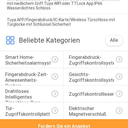
mit niedlichem Griff Tuya WIFI oder TTLock App IP66
Wasserdichtes Schloss
Tuya APP/Fingerabdruck/IC-Karte/Wireless Türschloss mit
Türglocke mit Schlüssel Sicherheit
Beliebte Kategorien
Alle
Smart Home-
Fingerabdruck-
Sicherheitsalarmsystem
Zugriffskontrollsystem
Fingerabdruck-Zeit-
Gesichts-
Anwesenheits-
Zugriffskontrollsystem
System
Drahtloses 
Zugriffskontrollleser
Intelligentes 
Türschloss Tuya 
Tür-
Elektrischer 
TTLock
Zugriffskontrollplatte
Magnetverschluß
Fordern Sie ein Angebot