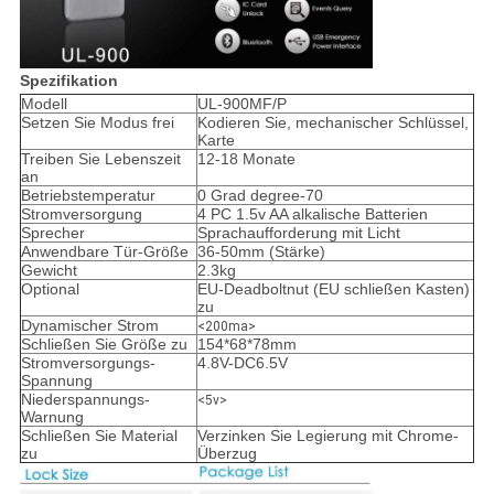
Spezifikation
Modell
UL-900MF/P
Setzen Sie Modus frei
Kodieren Sie, mechanischer Schlüssel,
Karte
Treiben Sie Lebenszeit
12-18 Monate
an
Betriebstemperatur
0 Grad degree-70
Stromversorgung
4 PC 1.5v AA alkalische Batterien
Sprecher
Sprachaufforderung mit Licht
Anwendbare Tür-Größe
36-50mm (Stärke)
Gewicht
2.3kg
Optional
EU-Deadboltnut (EU schließen Kasten)
zu
Dynamischer Strom
<200ma>
Schließen Sie Größe zu
154*68*78mm
Stromversorgungs-
4.8V-DC6.5V
Spannung
Niederspannungs-
<5v>
Warnung
Schließen Sie Material
Verzinken Sie Legierung mit Chrome-
zu
Überzug