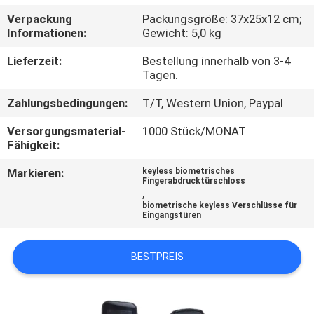
Verpackung
Packungsgröße: 37x25x12 cm;
QUALITÄTSKONTROLLE
Informationen:
Gewicht: 5,0 kg
Lieferzeit:
Bestellung innerhalb von 3-4
KONTAKT
Tagen.
MIT
Zahlungsbedingungen:
T/T, Western Union, Paypal
UNS
Versorgungsmaterial-
1000 Stück/MONAT
Fähigkeit:
BITTE
Markieren:
keyless biometrisches
Fingerabdrucktürschloss
UM
,
biometrische keyless Verschlüsse für
EIN
Eingangstüren
ANGEBOT
BESTPREIS
SITEMAP