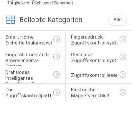
Türglocke mit Schlüssel Sicherheit
Beliebte Kategorien
Alle
Smart Home-
Fingerabdruck-
Sicherheitsalarmsystem
Zugriffskontrollsystem
Fingerabdruck-Zeit-
Gesichts-
Anwesenheits-
Zugriffskontrollsystem
System
Drahtloses 
Zugriffskontrollleser
Intelligentes 
Türschloss Tuya 
Tür-
Elektrischer 
TTLock
Zugriffskontrollplatte
Magnetverschluß