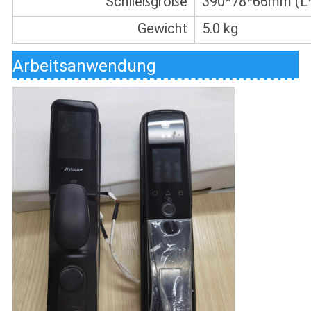
Schließgröße
390*78*66mm (L
Gewicht
5.0 kg
Arbeitsanwendung