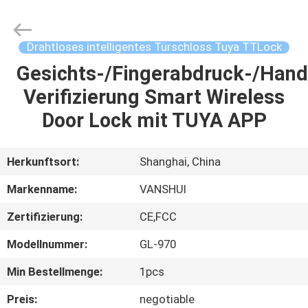
VANSHUI
ENTERPRISE
COMPANY
LIMITED.
All
Drahtloses intelligentes Türschloss Tuya TTLock
Rights
Reserved.
Gesichts-/Fingerabdruck-/Hand
ZU
Verifizierung Smart Wireless
HAUSE
Door Lock mit TUYA APP
PRODUKTE
Herkunftsort:
Shanghai, China
VIDEOS
Markenname:
VANSHUI
Zertifizierung:
CE,FCC
ÜBER
Modellnummer:
GL-970
UNS
Min Bestellmenge:
1pcs
WERKSBESICHTIGUNG
Preis:
negotiable