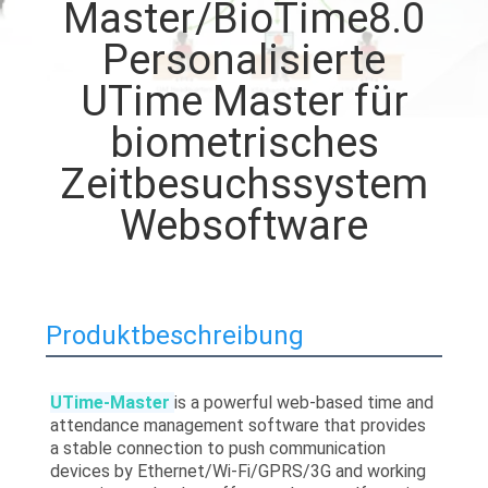
Master/BioTime8.0
QUALITÄTSKONTROLLE
Personalisierte
UTime Master für
KONTAKT
biometrisches
MIT
Zeitbesuchssystem
UNS
Websoftware
BITTE
UM
EIN
Produktbeschreibung
ANGEBOT
UTime-Master
is a powerful web-based time and 
attendance management software that provides 
SITEMAP
a stable connection to push communication 
devices by Ethernet/Wi-Fi/GPRS/3G and working 