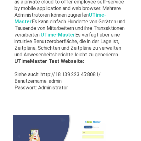
as a private cloud to offer employee self-service 
DATENSCHUTZ-
by mobile application and web browser. Mehrere 
Administratoren können zugreifen
UTime-
BESTIMMUNGEN
Master
Es kann einfach Hunderte von Geräten und 
Tausende von Mitarbeitern und ihre Transaktionen 
verarbeiten.
UTime-Master
Es verfügt über eine 
intuitive Benutzeroberfläche, die in der Lage ist, 
Zeitpläne, Schichten und Zeitpläne zu verwalten 
und Anwesenheitsberichte leicht zu generieren.
UTimeMaster Test Webseite:
Siehe auch: http://18.139.223.45:8081/
Benutzername: admin
Passwort: Administrator