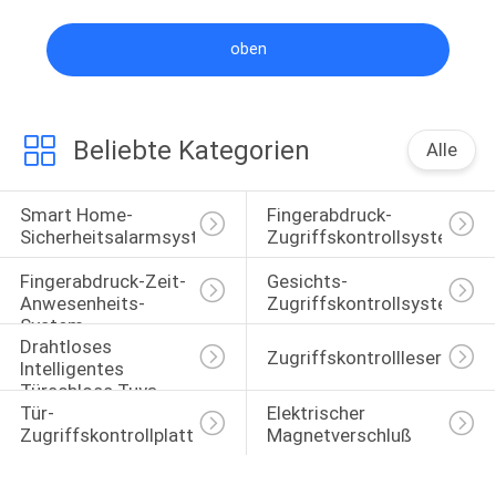
oben
Beliebte Kategorien
Alle
Smart Home-
Fingerabdruck-
Sicherheitsalarmsystem
Zugriffskontrollsystem
Fingerabdruck-Zeit-
Gesichts-
Anwesenheits-
Zugriffskontrollsystem
System
Drahtloses 
Zugriffskontrollleser
Intelligentes 
Türschloss Tuya 
Tür-
Elektrischer 
TTLock
Zugriffskontrollplatte
Magnetverschluß