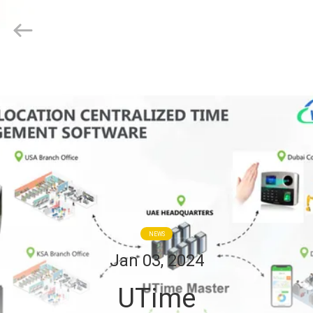
VANSHUI
ENTERPRISE
COMPANY
LIMITED.
All
Rights
Reserved.
ZU
HAUSE
PRODUKTE
VIDEOS
ÜBER
NEWS
UNS
Jan 03, 2024
UTime
WERKSBESICHTIGUNG