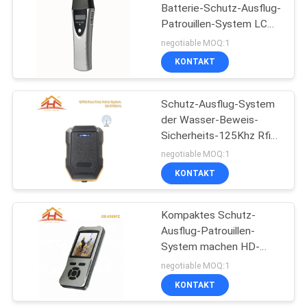
Batterie-Schutz-Ausflug-
Patrouillen-System LCD
kann aktuelle Uhrzeit
negotiable MOQ:1
anzeigen
KONTAKT
Schutz-Ausflug-System
der Wasser-Beweis-
Sicherheits-125Khz Rfid
mit GPRS, langes
negotiable MOQ:1
Gebrauchs-Leben
KONTAKT
Kompaktes Schutz-
Ausflug-Patrouillen-
System machen HD-
Fotos nachts mit
negotiable MOQ:1
Taschenlampen-Funktion
KONTAKT