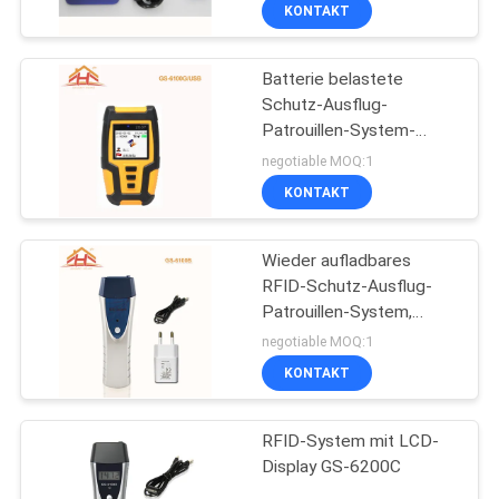
Überwachungsanlage
KONTAKT
QUALITÄTSKONTROLLE
Batterie belastete
Schutz-Ausflug-
KONTAKT
Patrouillen-System-
MIT
Gerät-Stützon-line-
negotiable MOQ:1
Software
UNS
KONTAKT
BITTE
Wieder aufladbares
RFID-Schutz-Ausflug-
UM
Patrouillen-System,
EIN
Sicherheitsbeamte-
negotiable MOQ:1
Überwachungsanlage
ANGEBOT
KONTAKT
RFID-System mit LCD-
SITEMAP
Display GS-6200C