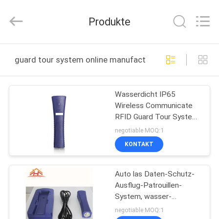
VANSHUI
ENTERPRISE
COMPANY
Produkte
LIMITED.
All
Rights
Reserved.
ZU
guard tour system online manufacture
HAUSE
Wasserdicht IP65
PRODUKTE
Wireless Communicate
RFID Guard Tour System
VIDEOS
wiederaufladbar GS-
negotiable MOQ:1
8000F
KONTAKT
ÜBER
Auto las Daten-Schutz-
UNS
Ausflug-Patrouillen-
System, wasser-
WERKSBESICHTIGUNG
Beweis-Schutz-Ausflug-
negotiable MOQ:1