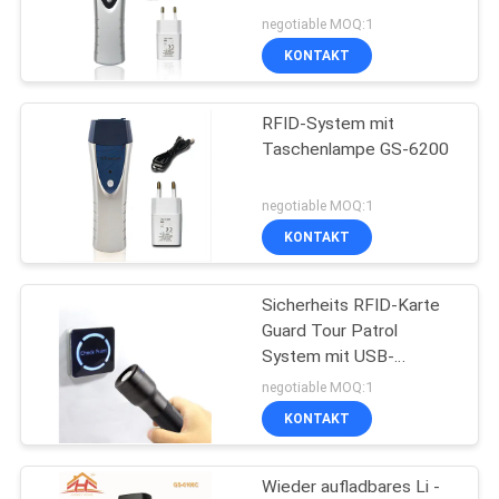
DATENSCHUTZ-
negotiable MOQ:1
BESTIMMUNGEN
KONTAKT
RFID-System mit
Taschenlampe GS-6200
negotiable MOQ:1
KONTAKT
Sicherheits RFID-Karte
Guard Tour Patrol
System mit USB-
Anschluss und
negotiable MOQ:1
Taschenlampe Funktion
KONTAKT
GS-6000UL
Wieder aufladbares Li -