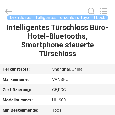
VANSHUI
ENTERPRISE
COMPANY
LIMITED.
All
Drahtloses intelligentes Türschloss Tuya TTLock
Rights
Reserved.
Intelligentes Türschloss Büro-
ZU
Hotel-Bluetooths,
HAUSE
Smartphone steuerte
PRODUKTE
Türschloss
VIDEOS
Herkunftsort:
Shanghai, China
Markenname:
VANSHUI
ÜBER
Zertifizierung:
CE,FCC
UNS
Modellnummer:
UL-900
WERKSBESICHTIGUNG
Min Bestellmenge:
1pcs