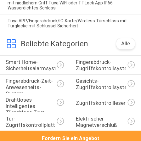
mit niedlichem Griff Tuya WIFI oder TTLock App IP66
Wasserdichtes Schloss
Tuya APP/Fingerabdruck/IC-Karte/Wireless Türschloss mit
Türglocke mit Schlüssel Sicherheit
Beliebte Kategorien
Alle
Smart Home-
Fingerabdruck-
Sicherheitsalarmsystem
Zugriffskontrollsystem
Fingerabdruck-Zeit-
Gesichts-
Anwesenheits-
Zugriffskontrollsystem
System
Drahtloses 
Zugriffskontrollleser
Intelligentes 
Türschloss Tuya 
Tür-
Elektrischer 
TTLock
Zugriffskontrollplatte
Magnetverschluß
Fordern Sie ein Angebot