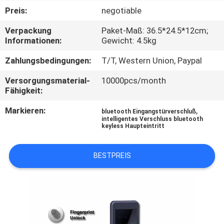
Preis:
negotiable
QUALITÄTSKONTROLLE
Verpackung
Paket-Maß: 36.5*24.5*12cm;
Informationen:
Gewicht: 4.5kg
KONTAKT
Zahlungsbedingungen:
T/T, Western Union, Paypal
MIT
Versorgungsmaterial-
10000pcs/month
UNS
Fähigkeit:
Markieren:
,
bluetooth Eingangstürverschluß
BITTE
intelligentes Verschluss bluetooth
keyless Haupteintritt
UM
EIN
BESTPREIS
ANGEBOT
SITEMAP