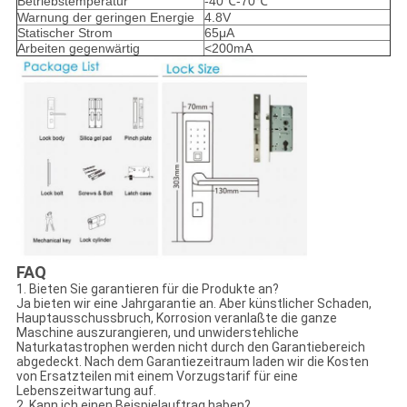
Betriebstemperatur
-40℃-70℃
Warnung der geringen Energie
4.8V
Statischer Strom
65μA
Arbeiten gegenwärtig
<200mA
FAQ
1. Bieten Sie garantieren für die Produkte an?
Ja bieten wir eine Jahrgarantie an. Aber künstlicher Schaden,
Hauptausschussbruch, Korrosion veranlaßte die ganze
Maschine auszurangieren, und unwiderstehliche
Naturkatastrophen werden nicht durch den Garantiebereich
abgedeckt. Nach dem Garantiezeitraum laden wir die Kosten
von Ersatzteilen mit einem Vorzugstarif für eine
Lebenszeitwartung auf.
2. Kann ich einen Beispielauftrag haben?