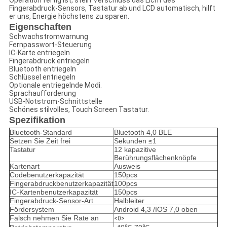
Operation fertig ist, stellt Verschluss das Licht des
Fingerabdruck-Sensors, Tastatur ab und LCD automatisch, hilft
er uns, Energie höchstens zu sparen.
Eigenschaften
Schwachstromwarnung
Fernpasswort-Steuerung
IC-Karte entriegeln
Fingerabdruck entriegeln
Bluetooth entriegeln
Schlüssel entriegeln
Optionale entriegelnde Modi.
Sprachaufforderung
USB-Notstrom-Schnittstelle
Schönes stilvolles, Touch Screen Tastatur.
Spezifikation
Bluetooth-Standard
Bluetooth 4,0 BLE
Setzen Sie Zeit frei
Sekunden ≤1
Tastatur
12 kapazitive
Berührungsflächenknöpfe
Kartenart
Ausweis
Codebenutzerkapazität
150pcs
Fingerabdruckbenutzerkapazität
100pcs
IC-Kartenbenutzerkapazität
150pcs
Fingerabdruck-Sensor-Art
Halbleiter
Fördersystem
Android 4,3 /IOS 7,0 oben
Falsch nehmen Sie Rate an
<0>